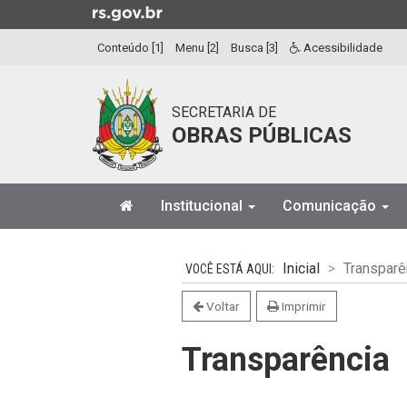
Ir
para
Conteúdo [1]
Menu [2]
Busca [3]
Acessibilidade
o
conteúdo
Ir
SECRETARIA DE
para
OBRAS PÚBLICAS
o
menu
Ir
Início
para
Institucional
Comunicação
do
a
menu
Início
busca
do
Inicial
Transparê
conteúdo
Voltar
Imprimir
Transparência