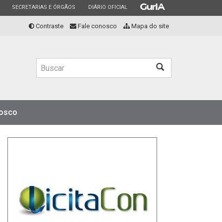
ESTADO
ESTADO
ESTADO
SECRETARIAS E ÓRGÃOS
DIÁRIO OFICIAL
Contraste
Fale conosco
Mapa do site
Buscar
nosco