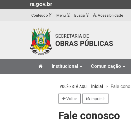
Ir
para
Conteúdo [1]
Menu [2]
Busca [3]
Acessibilidade
o
conteúdo
Ir
SECRETARIA DE
para
OBRAS PÚBLICAS
o
menu
Ir
Início
para
Institucional
Comunicação
do
a
menu
Início
busca
do
Inicial
Fale cono
conteúdo
Voltar
Imprimir
Fale conosco