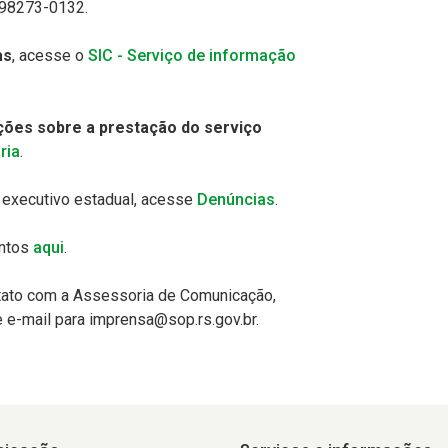
 98273-0132.
as
, acesse o
SIC - Serviço de informação
ões sobre a prestação do serviço
ria
.
executivo estadual, acesse
Denúncias
.
entos
aqui
.
tato com a Assessoria de Comunicação,
 e-mail para imprensa@sop.rs.gov.br.