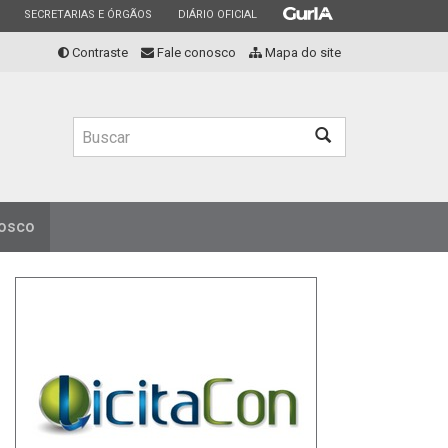
ESTADO
ESTADO
ESTADO
SECRETARIAS E ÓRGÃOS
DIÁRIO OFICIAL
Contraste
Fale conosco
Mapa do site
Buscar
nosco