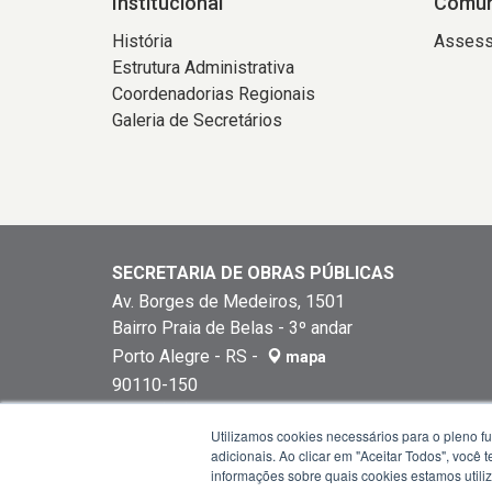
Institucional
Comun
História
Assess
Estrutura Administrativa
Coordenadorias Regionais
Galeria de Secretários
SECRETARIA DE OBRAS PÚBLICAS
Av. Borges de Medeiros, 1501
Bairro Praia de Belas - 3º andar
Porto Alegre - RS -
mapa
90110-150
Fone:
(51) 3288-5701
Utilizamos cookies necessários para o pleno f
Comercial:
CNPJ: 87958641/0001-31
adicionais. Ao clicar em "Aceitar Todos", você
Horários de atendimento: das 8h30 às 12h e das
informações sobre quais cookies estamos util