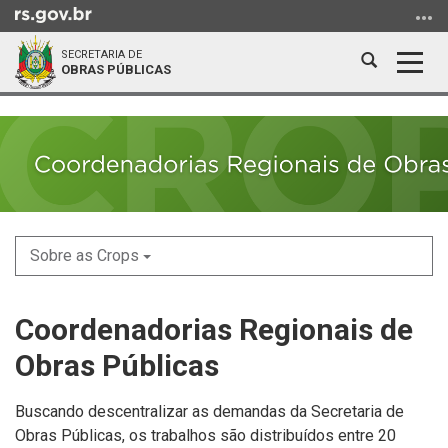
Ir
para
SECRETARIA DE
o
Abrir
Alter
OBRAS PÚBLICAS
conteúdo
a
a
Ir
Início
busca
nave
para
do
o
conteúdo
menu
Ir
para
a
Sobre as Crops
busca
Coordenadorias Regionais de
Obras Públicas
Buscando descentralizar as demandas da Secretaria de
Obras Públicas, os trabalhos são distribuídos entre 20